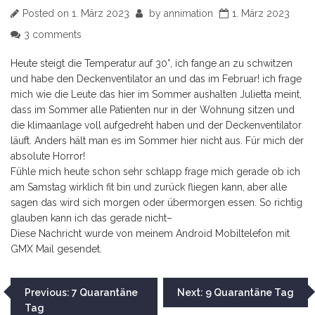
Posted on
1. März 2023
by
annimation
1. März 2023
3 comments
Heute steigt die Temperatur auf 30°, ich fange an zu schwitzen
und habe den Deckenventilator an und das im Februar! ich frage
mich wie die Leute das hier im Sommer aushalten Julietta meint,
dass im Sommer alle Patienten nur in der Wohnung sitzen und
die klimaanlage voll aufgedreht haben und der Deckenventilator
läuft. Anders hält man es im Sommer hier nicht aus. Für mich der
absolute Horror!
Fühle mich heute schon sehr schlapp frage mich gerade ob ich
am Samstag wirklich fit bin und zurück fliegen kann, aber alle
sagen das wird sich morgen oder übermorgen essen. So richtig
glauben kann ich das gerade nicht–
Diese Nachricht wurde von meinem Android Mobiltelefon mit
GMX Mail gesendet.
Beitragsnavigation
Previous:
7 Quarantäne
Next:
9 Quarantäne Tag
Tag