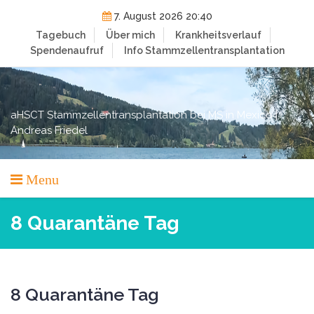
Skip
7. August 2026 20:40
to
Tagebuch
Über mich
Krankheitsverlauf
content
Spendenaufruf
Info Stammzellentransplantation
aHSCT Stammzellentransplantation bei MS in Mexico |
Andreas Friedel
Menu
8 Quarantäne Tag
8 Quarantäne Tag