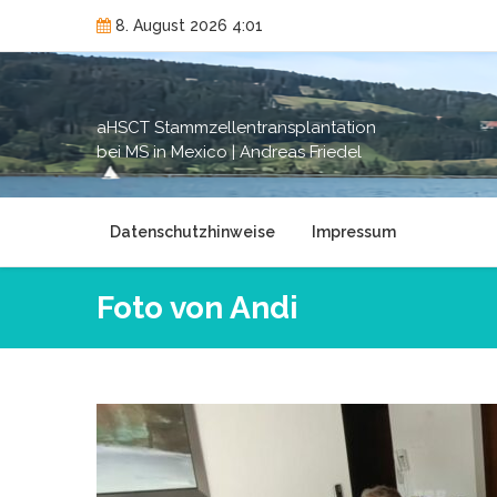
Skip
8. August 2026 4:01
to
content
aHSCT Stammzellentransplantation
bei MS in Mexico | Andreas Friedel
Datenschutzhinweise
Impressum
Foto von Andi