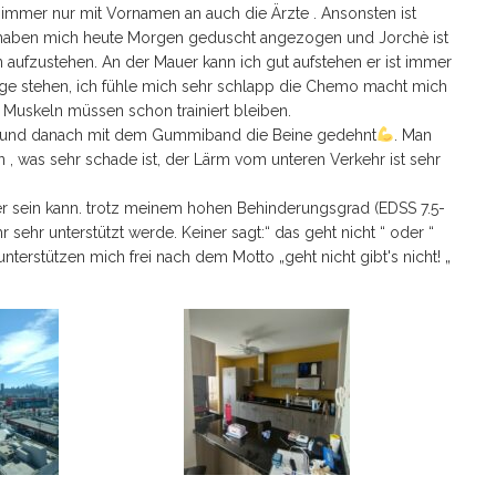
h immer nur mit Vornamen an auch die Ärzte . Ansonsten ist
rge haben mich heute Morgen geduscht angezogen und Jorchè ist
 aufzustehen. An der Mauer kann ich gut aufstehen er ist immer
lange stehen, ich fühle mich sehr schlapp die Chemo macht mich
Muskeln müssen schon trainiert bleiben.
ng und danach mit dem Gummiband die Beine gedehnt
. Man
n , was sehr schade ist, der Lärm vom unteren Verkehr ist sehr
ier sein kann. trotz meinem hohen Behinderungsgrad (EDSS 7.5-
r sehr unterstützt werde. Keiner sagt:“ das geht nicht “ oder “
 unterstützen mich frei nach dem Motto „geht nicht gibt's nicht! „