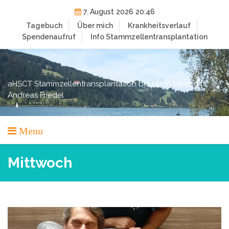
Skip
7. August 2026 20:46
to
Tagebuch
Über mich
Krankheitsverlauf
content
Spendenaufruf
Info Stammzellentransplantation
aHSCT Stammzellentransplantation bei MS in Mexico |
Andreas Friedel
Menu
Mittwoch