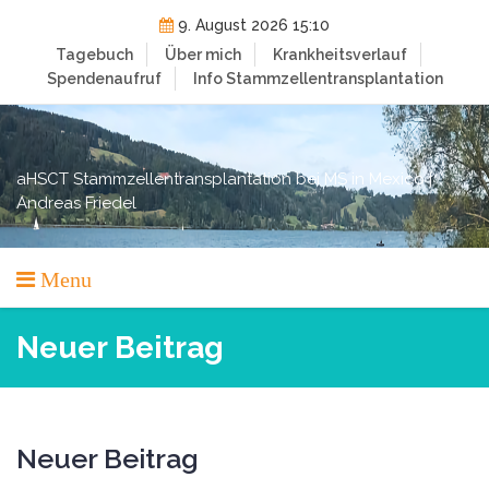
Skip
9. August 2026 15:10
to
Tagebuch
Über mich
Krankheitsverlauf
content
Spendenaufruf
Info Stammzellentransplantation
aHSCT Stammzellentransplantation bei MS in Mexico |
Andreas Friedel
Menu
Neuer Beitrag
Neuer Beitrag