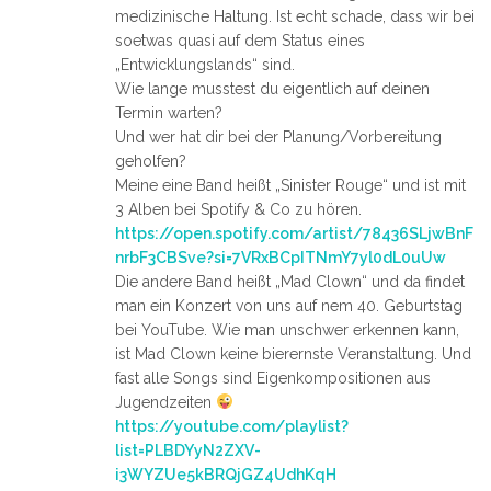
medizinische Haltung. Ist echt schade, dass wir bei
soetwas quasi auf dem Status eines
„Entwicklungslands“ sind.
Wie lange musstest du eigentlich auf deinen
Termin warten?
Und wer hat dir bei der Planung/Vorbereitung
geholfen?
Meine eine Band heißt „Sinister Rouge“ und ist mit
3 Alben bei Spotify & Co zu hören.
https://open.spotify.com/artist/78436SLjwBnF
nrbF3CBSve?si=7VRxBCpITNmY7yl0dL0uUw
Die andere Band heißt „Mad Clown“ und da findet
man ein Konzert von uns auf nem 40. Geburtstag
bei YouTube. Wie man unschwer erkennen kann,
ist Mad Clown keine bierernste Veranstaltung. Und
fast alle Songs sind Eigenkompositionen aus
Jugendzeiten
https://youtube.com/playlist?
list=PLBDYyN2ZXV-
i3WYZUe5kBRQjGZ4UdhKqH