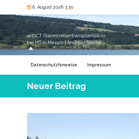
Skip
6. August 2026 3:30
to
content
aHSCT Stammzellentransplantation
bei MS in Mexico | Andreas Friedel
Datenschutzhinweise
Impressum
Neuer Beitrag