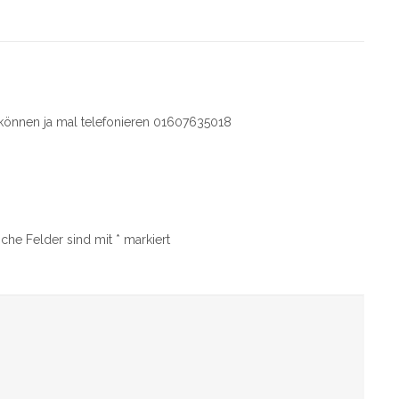
 können ja mal telefonieren 01607635018
iche Felder sind mit
*
markiert