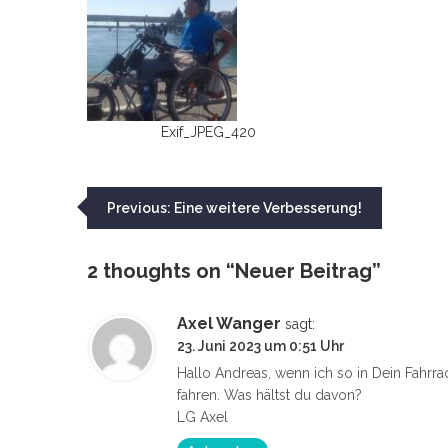
Exif_JPEG_420
Beitragsnavigation
Previous:
Eine weitere Verbesserung!
2 thoughts on “
Neuer Beitrag
”
Axel Wanger
sagt:
23. Juni 2023 um 0:51 Uhr
Hallo Andreas, wenn ich so in Dein Fahr
fahren. Was hältst du davon?
LG Axel