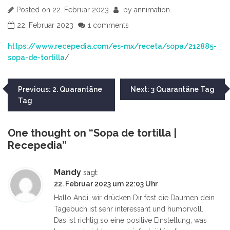
Posted on
22. Februar 2023
by
annimation
22. Februar 2023
1 comments
https://www.recepedia.com/es-mx/receta/sopa/212885-
sopa-de-tortilla
/
Beitragsnavigation
Previous:
2. Quarantäne
Next:
3 Quarantäne Tag
Tag
One thought on “
Sopa de tortilla |
Recepedia
”
Mandy
sagt:
22. Februar 2023 um 22:03 Uhr
Hallo Andi, wir drücken Dir fest die Daumen dein
Tagebuch ist sehr interessant und humorvoll.
Das ist richtig so eine positive Einstellung, was