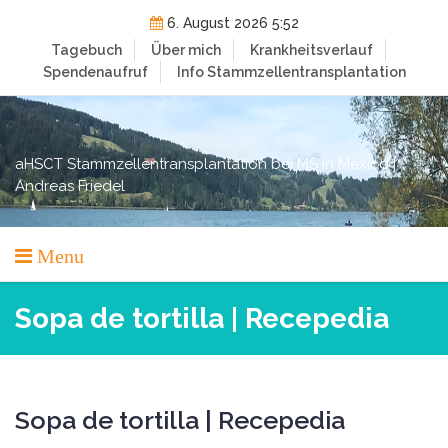
Skip
6. August 2026 5:52
to
Tagebuch
Über mich
Krankheitsverlauf
content
Spendenaufruf
Info Stammzellentransplantation
aHSCT Stammzellentransplantation bei MS in Mexico |
Andreas Friedel
Menu
Sopa de tortilla | Recepedia
Sopa de tortilla | Recepedia