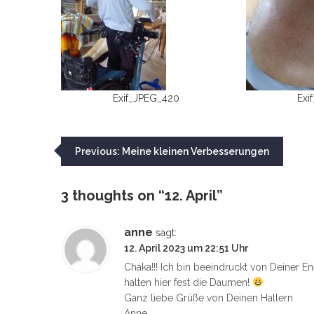
Exif_JPEG_420
Exi
Beitragsnavigation
Previous:
Meine kleinen Verbesserungen
3 thoughts on “
12. April
”
anne
sagt:
12. April 2023 um 22:51 Uhr
Chaka!!! Ich bin beeindruckt von Deiner En
halten hier fest die Daumen!
Ganz liebe Grüße von Deinen Hallern
Anne