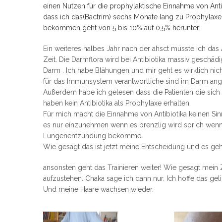
einen Nutzen für die prophylaktische Einnahme von Ant
dass ich das(Bactrim) sechs Monate lang zu Prophylax
bekommen geht von 5 bis 10% auf 0,5% herunter.
Ein weiteres halbes Jahr nach der ahsct müsste ich das 
Zeit. Die Darmflora wird bei Antibiotika massiv geschä
Darm . Ich habe Blähungen und mir geht es wirklich nich
für das Immunsystem verantwortliche sind im Darm ange
Außerdem habe ich gelesen dass die Patienten die sich
haben kein Antibiotika als Prophylaxe erhalten.
Für mich macht die Einnahme von Antibiotika keinen Si
es nur einzunehmen wenn es brenzlig wird sprich wenn 
Lungenentzündung bekomme.
Wie gesagt das ist jetzt meine Entscheidung und es geh
ansonsten geht das Trainieren weiter! Wie gesagt mein Z
aufzustehen. Chaka sage ich dann nur. Ich hoffe das geli
Und meine Haare wachsen wieder.