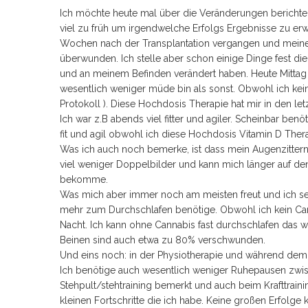
Ich möchte heute mal über die Veränderungen berichten 
viel zu früh um irgendwelche Erfolgs Ergebnisse zu erw
Wochen nach der Transplantation vergangen und meine E
überwunden. Ich stelle aber schon einige Dinge fest d
und an meinem Befinden verändert haben. Heute Mittag 
wesentlich weniger müde bin als sonst. Obwohl ich ke
Protokoll ). Diese Hochdosis Therapie hat mir in den let
Ich war z.B abends viel fitter und agiler. Scheinbar ben
fit und agil obwohl ich diese Hochdosis Vitamin D Ther
Was ich auch noch bemerke, ist dass mein Augenzittern w
viel weniger Doppelbilder und kann mich länger auf d
bekomme.
Was mich aber immer noch am meisten freut und ich sehr 
mehr zum Durchschlafen benötige. Obwohl ich kein Cann
Nacht. Ich kann ohne Cannabis fast durchschlafen das
Beinen sind auch etwa zu 80% verschwunden.
Und eins noch: in der Physiotherapie und während dem 
Ich benötige auch wesentlich weniger Ruhepausen zwi
Stehpult/stehtraining bemerkt und auch beim Krafttrain
kleinen Fortschritte die ich habe. Keine großen Erfolg