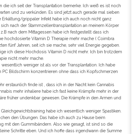
die ich seit der Transplantation bemerke. Ich weiß es ist noch
arten und zu verkünden. Es sind jetzt auch gerade mal sieben
rkältung/grippaler Infekt habe ich auch noch nicht ganz
ie sich nach der Stammzellentransplantation an meinem Körper
z.B nach dem Mittagessen habe ich festgestellt dass ich
ine hochdosierte Vitamin D Therapie mehr mache ( Coimbra
zten fünf Jahren, seit ich sie mache, sehr viel Energie gegeben.
ötige ich diese Hochdosis Vitamin D nicht mehr. Ich bin trotzdem
apie nicht mehr mache.
esentlich weniger ist als vor der Transplantation. Ich habe
en PC Bildschirm konzentrieren ohne dass ich Kopfschmerzen
erstaunlich finde ist , dass ich in der Nacht kein Cannabis
abis mehr inhaliere habe ich fast keine Krämpfe mehr in der
 wäre früher undenkbar gewesen. Die Krämpfe in den Armen und
Gleichgewichtstraining habe ich wesentlich weniger Spastiken.
schen den Übungen. Das habe ich auch zu Hause beim
ing mit den Gummibändern. Also wie gesagt, ist sind so die
e kleine Schritte eben. Und ich hoffe dass irgendwann die Summe