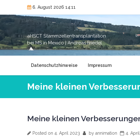
Skip
6. August 2026 14:11
to
content
aHSCT Stammzellentransplantation
bei MS in Mexico | Andreas Friedel
Datenschutzhinweise
Impressum
Meine kleinen Verbesseru
Meine kleinen Verbesserunge
Posted on
4. April 2023
by
annimation
4. Apri