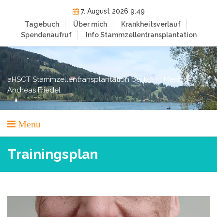
Skip
7. August 2026 9:49
to
Tagebuch
Über mich
Krankheitsverlauf
content
Spendenaufruf
Info Stammzellentransplantation
aHSCT Stammzellentransplantation bei MS in Mexico |
Andreas Friedel
Menu
Trainingsplan